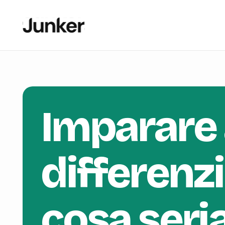
Imparare
differenz
cosa seri