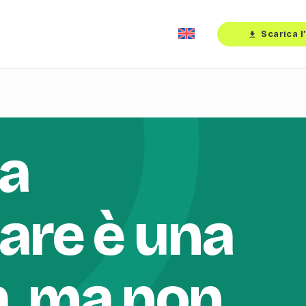
Scarica l
download
 a
iare è una
a, ma non