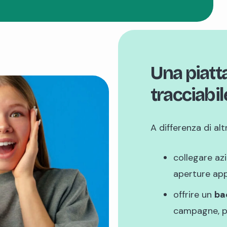
Una piatt
tracciabil
A differenza di alt
collegare az
aperture app
offrire un
ba
campagne, p