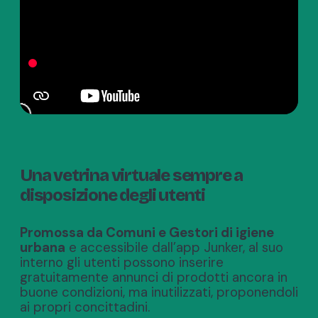
Una vetrina virtuale sempre a
disposizione degli utenti
Promossa da Comuni e Gestori di igiene
urbana
e accessibile dall’app Junker, al suo
interno gli utenti possono inserire
gratuitamente annunci di prodotti ancora in
buone condizioni, ma inutilizzati, proponendoli
ai propri concittadini.