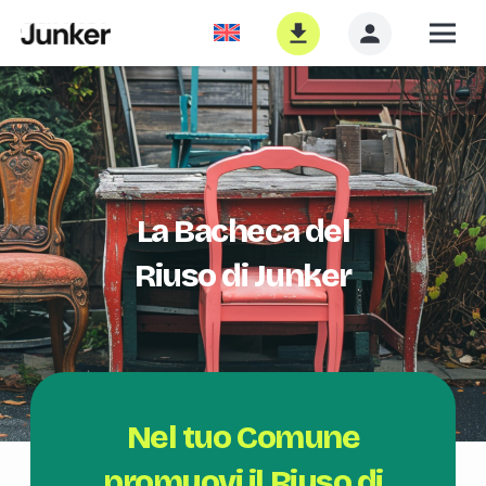
La Bacheca del
Riuso di Junker
Nel tuo Comune
promuovi il Riuso di