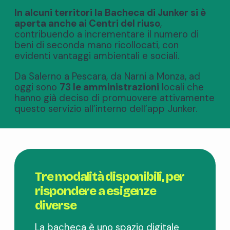
In alcuni territori la Bacheca di Junker si è
aperta anche ai Centri del riuso
,
contribuendo a incrementare il numero di
beni di seconda mano ricollocati, con
evidenti vantaggi ambientali e sociali.
Da Salerno a Pescara, da Narni a Monza, ad
oggi sono
73 le amministrazioni
locali che
hanno già deciso di promuovere attivamente
questo servizio all’interno dell’app Junker.
Tre modalità disponibili, per
rispondere a esigenze
diverse
La bacheca è uno spazio digitale