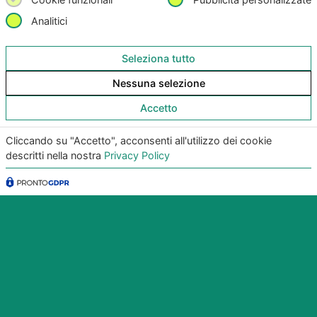
+39 328 331 5647
Analitici
sales@junkerapp.it
Seleziona tutto
Nessuna selezione
Accetto
Cliccando su "Accetto", acconsenti all'utilizzo dei cookie
Scarica subito l’App per IOS e Android
descritti nella nostra
Privacy Policy
Provala, è Gratis!