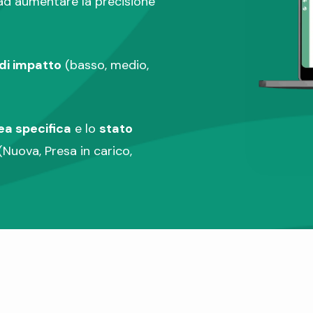
 ad aumentare la precisione
 di impatto
(basso, medio,
ea specifica
e lo
stato
(Nuova, Presa in carico,