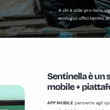
A chi è utile: pro-loco, vi
ecologici, uffici tecnici, et
Sentinella è un
mobile + piatt
APP MOBILE
: permette agli op