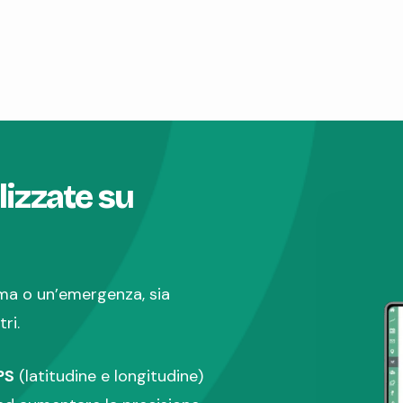
lizzate su
ma o un’emergenza, sia
ri.
PS
(latitudine e longitudine)