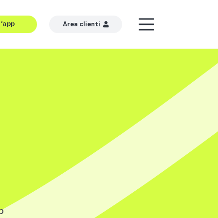
l’app
Area clienti
o