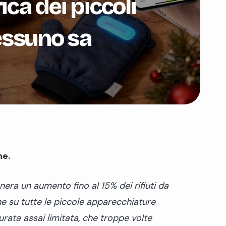
ica dei piccoli
essuno sa
ne.
era un aumento fino al 15% dei rifiuti da
one su tutte le piccole apparecchiature
urata assai limitata, che tropp
e volte