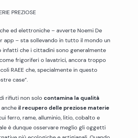
ERIE PREZIOSE
riche ed elettroniche – avverte Noemi De
r app – sta sollevando in tutto il mondo un
o infatti che i cittadini sono generalmente
ome frigoriferi o lavatrici, ancora troppo
iccoli RAEE che, specialmente in questo
stre case”.
i rifiuti non solo
contamina la qualità
e anche
il recupero delle preziose materie
ui ferro, rame, alluminio, litio, cobalto e
tale è dunque osservare meglio gli oggetti
native più ecologiche e artigianali. Quando