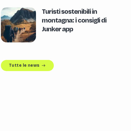
Turisti sostenibili in
montagna: i consigli di
Junker app
Tutte le news
east