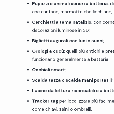
Pupazzi e animali sonori a batteria
: 
che cantano, marmotte che fischiano, an
Cerchietti a tema natalizio
, con corna
decorazioni luminose in 3D;
Biglietti augurali con luci e suoni;
Orologi a cucù
: quelli più antichi e p
funzionano generalmente a batteria;
Occhiali smart
;
Scalda tazza o scalda mani portatili
;
Lucine da lettura ricaricabili o a batt
Tracker tag
per localizzare più facil
come chiavi, zaini o ombrelli.