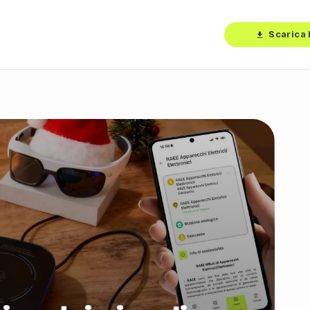
Scarica 
download