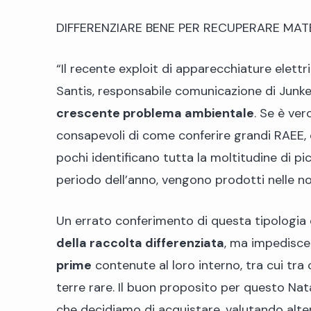
DIFFERENZIARE BENE PER RECUPERARE MAT
“Il recente exploit di apparecchiature elett
Santis, responsabile comunicazione di Junke
crescente problema ambientale
. Se è ver
consapevoli di come conferire grandi RAEE, c
pochi identificano tutta la moltitudine di p
periodo dell’anno, vengono prodotti nelle no
Un errato conferimento di questa tipologia d
della raccolta differenziata
, ma impedisc
prime
contenute al loro interno, tra cui tra c
terre rare. Il buon proposito per questo Na
che decidiamo di acquistare, valutando alter