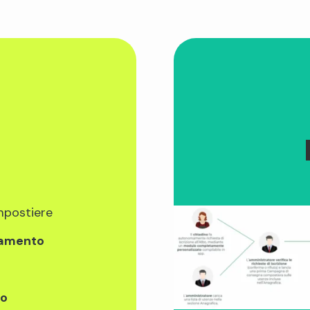
mpostiere
tamento
zo