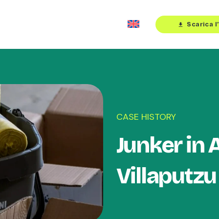
Scarica l
download
CASE HISTORY
Junker in A
Villaputzu