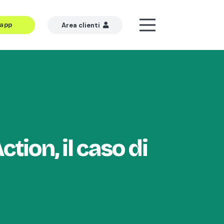
’app
Area clienti
ction, il caso di