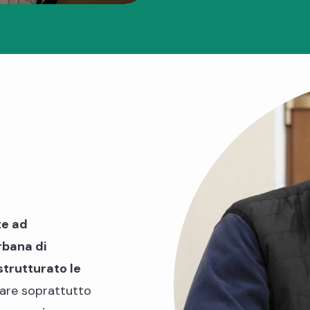
te ad
rbana di
strutturato le
tare soprattutto