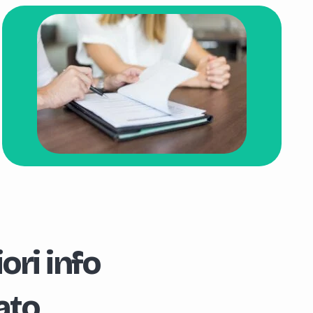
ori info
ato