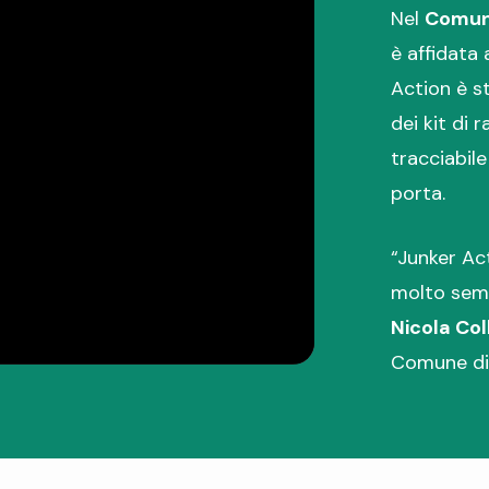
Nel
Comune
è affidata 
Action è s
dei kit di
tracciabile
porta.
“Junker Act
molto semp
Nicola Col
Comune di 