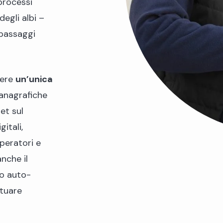
processi
degli albi –
 passaggi
vere
un’unica
 anagrafiche
et sul
itali,
peratori e
anche il
no auto-
ttuare