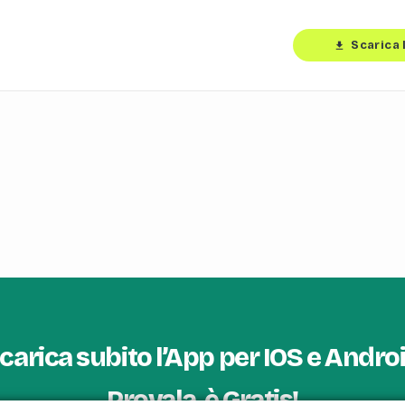
Scarica 
download
carica subito l’App per IOS e Andro
Provala, è Gratis!