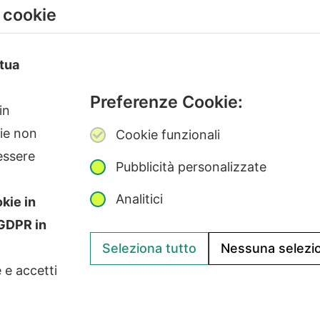
i cookie
 tua
Preferenze Cookie:
in
kie non
Cookie funzionali
essere
Pubblicità personalizzate
Analitici
okie in
ight
©2026
Giunko srl | All Rights Reserved | Powered by
Giun
oGDPR in
Via di Corticella 205/N, 40128 Bologna – PI 03347871208
Seleziona tutto
Nessuna selezi
e e accetti
e Etico Giunko
|
Politica Aziendale
|
CSA Star Registry
|
CSA Star Sel