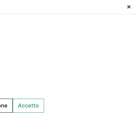
×
ko srl
one
Accetto
f Assessment
| ACN: QUALIFICA livello CQ1, ID SA-7060